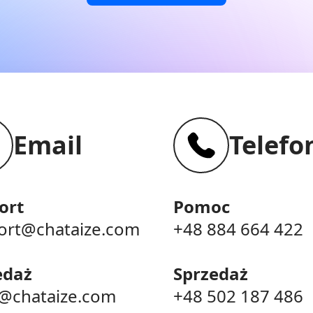
Email
Telefo
ort
Pomoc
ort@chataize.com
+48 884 664 422
edaż
Sprzedaż
s@chataize.com
+48 502 187 486