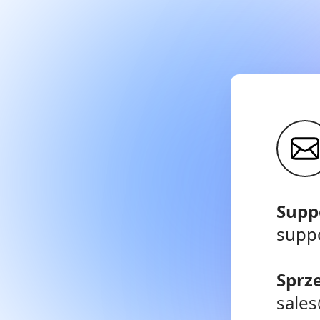
Supp
supp
Sprz
sale