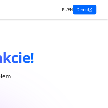
PL/EN
Demo
kcie!
blem.